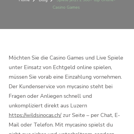
Casino Games
Möchten Sie die Casino Games und Live Spiele
unter Einsatz von Echtgeld online spielen,
müssen Sie vorab eine Einzahlung vornehmen.
Der Kundenservice von mycasino steht bei
Fragen oder Anliegen schnell und
unkompliziert direkt aus Luzern
https://wildsinocas.ch/
zur Seite – per Chat, E-
Mail oder Telefon. Mit mycasino spielst du