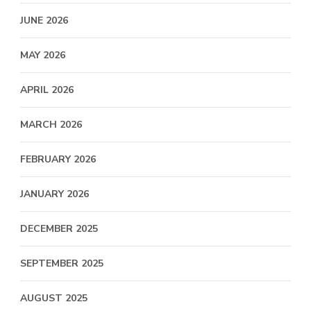
JUNE 2026
MAY 2026
APRIL 2026
MARCH 2026
FEBRUARY 2026
JANUARY 2026
DECEMBER 2025
SEPTEMBER 2025
AUGUST 2025