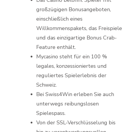
großzügigen Bonusangeboten,
einschließlich eines
Willkommenspakets, das Freispiele
und das einzigartige Bonus Crab-
Feature enthält.
Mycasino steht für ein 100 %
legales, konzessioniertes und
reguliertes Spielerlebnis der
Schweiz.
Bei Swiss4Win erleben Sie auch
unterwegs reibungslosen
Spielespass.
Von der SSL-Verschlüsselung bis
hin zu verantwortungsvollen