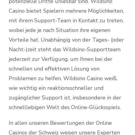
potenzielle Dritte unlesbar sind. Wildsino
Casino bietet Spielern mehrere Möglichkeiten,
mit ihrem Support-Team in Kontakt zu treten,
wobei jede je nach Situation ihre eigenen
Vorteile hat. Unabhängig von der Tages- (oder
Nacht-)zeit steht das Wildsino-Supportteam
jederzeit zur Verfügung, um Ihnen bei der
schnellen und effektiven Lösung von
Problemen zu helfen. Wildsino Casino weiß,
wie wichtig ein reaktionsschneller und
zugänglicher Support ist, insbesondere in der
schnelllebigen Welt des Online-Glücksspiels.
In allen unseren Bewertungen der Online
Casinos der Schweiz weisen unsere Experten