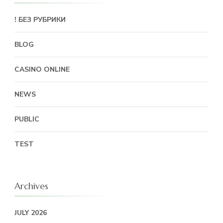
! БЕЗ РУБРИКИ
BLOG
CASINO ONLINE
NEWS
PUBLIC
TEST
Archives
JULY 2026