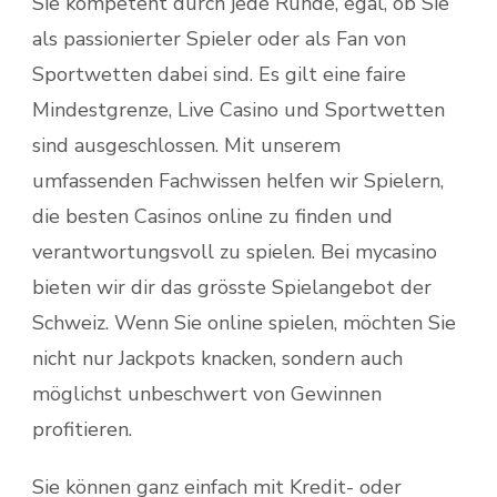
Sie kompetent durch jede Runde, egal, ob Sie
als passionierter Spieler oder als Fan von
Sportwetten dabei sind. Es gilt eine faire
Mindestgrenze, Live Casino und Sportwetten
sind ausgeschlossen. Mit unserem
umfassenden Fachwissen helfen wir Spielern,
die besten Casinos online zu finden und
verantwortungsvoll zu spielen. Bei mycasino
bieten wir dir das grösste Spielangebot der
Schweiz. Wenn Sie online spielen, möchten Sie
nicht nur Jackpots knacken, sondern auch
möglichst unbeschwert von Gewinnen
profitieren.
Sie können ganz einfach mit Kredit- oder