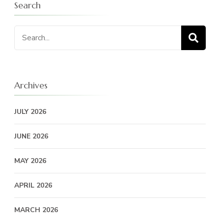
Search
Search
for:
Archives
JULY 2026
JUNE 2026
MAY 2026
APRIL 2026
MARCH 2026