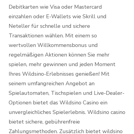
Debitkarten wie Visa oder Mastercard
einzahlen oder E-Wallets wie Skrill und
Neteller für schnelle und sichere
Transaktionen wählen. Mit einem so
wertvollen Willkommensbonus und
regelmäßigen Aktionen können Sie mehr
spielen, mehr gewinnen und jeden Moment
Ihres Wildsino-Erlebnisses genießen! Mit
seinem umfangreichen Angebot an
Spielautomaten, Tischspielen und Live-Dealer-
Optionen bietet das Wildsino Casino ein
unvergleichliches Spielerlebnis. Wildsino casino
bietet sichere, gebührenfreie
Zahlungsmethoden. Zusätzlich bietet wildsino