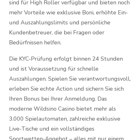
sind für High Roller verfügbar und bieten noch
mehr Vorteile wie exklusive Boni, erhöhte Ein-
und Auszahlungslimits und persönliche
Kundenbetreuer, die bei Fragen oder
Bedürfnissen helfen.
Die KYC-Prüfung erfolgt binnen 24 Stunden
und ist Voraussetzung für schnelle
Auszahlungen. Spielen Sie verantwortungsvoll,
erleben Sie echte Action und sichern Sie sich
Ihren Bonus bei Ihrer Anmeldung. Das
moderne Wildsino Casino bietet mehr als
3.000 Spielautomaten, zahlreiche exklusive
Live-Tische und ein vollständiges
Sportwetten-Angebot – alles mit nur einem