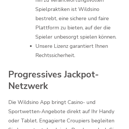
Spielpraktiken ist Wildsino
bestrebt, eine sichere und faire
Plattform zu bieten, auf der die
Spieler unbesorgt spielen können.
Unsere Lizenz garantiert Ihnen
Rechtssicherheit.
Progressives Jackpot-
Netzwerk
Die Wildsino App bringt Casino- und
Sportwetten-Angebote direkt auf Ihr Handy
oder Tablet. Engagierte Croupiers begleiten